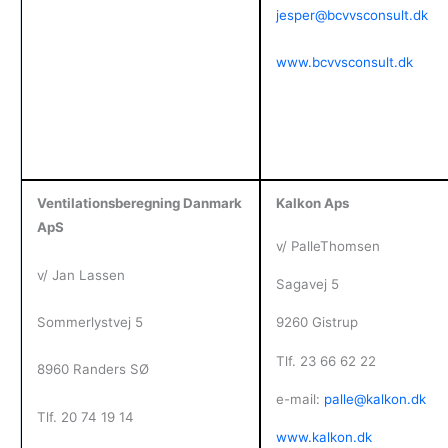
jesper@bcvvsconsult.dk
www.bcvvsconsult.dk
Ventilationsberegning Danmark
Kalkon Ap
s
ApS
v/ PalleThomsen
v/ Jan Lassen
Sagavej 5
Sommerlystvej 5
9260 Gistrup
Tlf. 23 66 62 22
8960 Randers SØ
e-mail:
palle@kalkon.dk
Tlf. 20 74 19 14
www.kalkon.dk