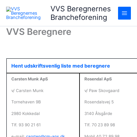
Gå
VVS Beregnernes
til
Brancheforening
indholdet
VVS Beregnere
Hent udskriftsvenlig liste med beregnere
Carsten Munk ApS
Rosendal ApS
v/ Carsten Munk
v/ Paw Skovgaard
Tornehaven 9B
Rosendalsvej 5
2980 Kokkedal
3140 Ålsgårde
Tlf. 93 90 21 61
Tlf. 70 23 89 98
e-mail:
carsten@cm-aps.dk
Mobil 40 72 89 98