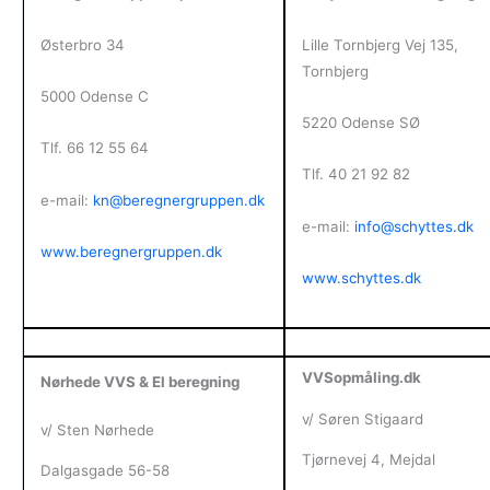
Østerbro 34
Lille Tornbjerg Vej 135,
Tornbjerg
5000 Odense C
5220 Odense SØ
Tlf.
66 12 55 64
Tlf. 40 21 92 82
e-mail:
kn@beregnergruppen.dk
e-mail:
info@schyttes.dk
www.beregnergruppen.dk
www.schyttes.dk
VVSopmåling.dk
Nørhede VVS & El beregning
v/ Søren Stigaard
v/ Sten Nørhede
Tjørnevej 4, Mejdal
Dalgasgade 56-58