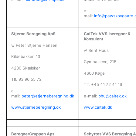
e-
mail:
info@pawskovgaard.
Stjerne Beregning ApS
CalTek VVS-beregner &
Konsulent
v/ Peter Stjerne Hansen
v/ Bent Huus
Kildebakken 13
Gymnasievej 21B
4230 Skælskør
4600 Køge
Tlf. 93 96 55 72
Tlf. +45 41 72 41 16
e-
mail:
peter@stjerneberegning.dk
e-mail:
bhu@caltek.dk
www.stjerneberegning.dk
www.caltek.dk
BeregnerGruppen Aps
Schyttes VVS Beregning 