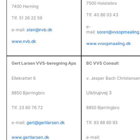
7500 Holstebro
7400 Herning
Tlf. 40 86 03 43
Tlf. 51 26 22 59
e-
e-mail:
sten@nvb.dk
mail:
soren@vvsopmaaling
www.nvb.dk
www.vvsopmaaling.dk
Gert Larsen
VVS-beregning Aps
BC VVS Consult
Ellekrattet 6
v. Jesper Bach Christense
Ulstrupvej 3
8850 Bjerringbro
Tlf. 23 60 76 72
8850 Bjerringbro
e-mail:
gert@gertlarsen.dk
Tlf. 93 88 60 93
www.gertlarsen.dk
e-mail: