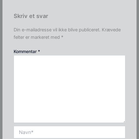
Skriv et svar
Din e-mailadresse vil ikke blive publiceret.
Krævede
felter er markeret med
*
Kommentar
*
Navn*