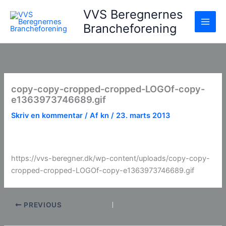
Gå
VVS Beregnernes
til
Brancheforening
indholdet
copy-copy-cropped-cropped-LOGOf-copy-
e1363973746689.gif
Skriv en kommentar
/ Af
kn
/
23. marts 2013
https://vvs-beregner.dk/wp-content/uploads/copy-copy-
cropped-cropped-LOGOf-copy-e1363973746689.gif
PREVIOUS